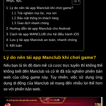
Mục lục
Lý do nên tải app Manclub khi chơi game?
Trải nghiệm mọi lúc, mọi nơi
Bảo mật thông tin khách hàng
Giao dịch nhanh chóng
Hướng dẫn tải app Manclub cho Android
Cách tải app MANCLUB cho hệ điều hành iOS
Lưu ý tải app Manclub an toàn, nhanh chóng
Kết luận
Lý do nên tải app Manclub khi chơi game?
Nếu bạn là tín đồ đam mê cá cược trực tuyến thì không thể
không biết đến Manclub và có lẽ đã trải nghiệm phiên bản
web của cổng game này. Tuy nhiên, việc sử dụng ứng
dụng di động của Manclub sẽ mang đến nhiều lợi thế hơn
so với phiên bản web.