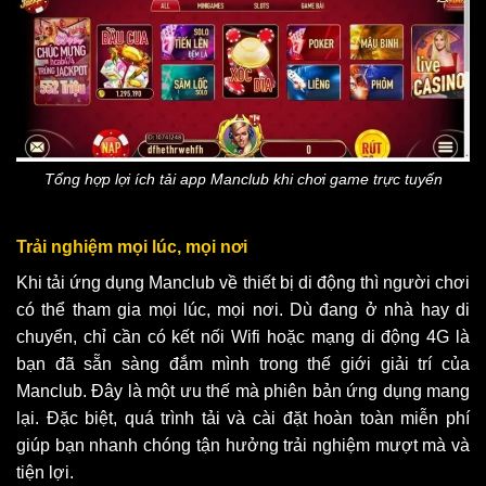
Tổng hợp lợi ích tải app Manclub khi chơi game trực tuyến
Trải nghiệm mọi lúc, mọi nơi
Khi tải ứng dụng Manclub về thiết bị di động thì người chơi
có thể tham gia mọi lúc, mọi nơi. Dù đang ở nhà hay di
chuyển, chỉ cần có kết nối Wifi hoặc mạng di động 4G là
bạn đã sẵn sàng đắm mình trong thế giới giải trí của
Manclub. Đây là một ưu thế mà phiên bản ứng dụng mang
lại. Đặc biệt, quá trình tải và cài đặt hoàn toàn miễn phí
giúp bạn nhanh chóng tận hưởng trải nghiệm mượt mà và
tiện lợi.