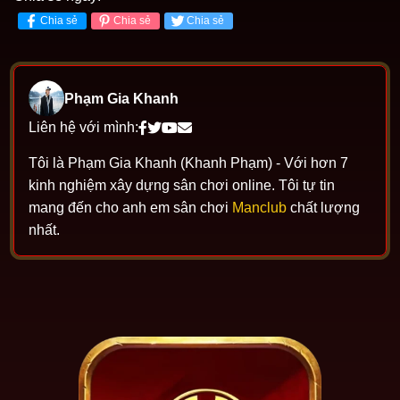
Chia sẻ
Chia sẻ
Chia sẻ
Phạm Gia Khanh
Liên hệ với mình:
Tôi là Phạm Gia Khanh (Khanh Phạm) - Với hơn 7
kinh nghiệm xây dựng sân chơi online. Tôi tự tin
mang đến cho anh em sân chơi
Manclub
chất lượng
nhất.